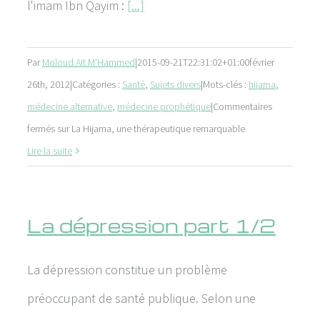
l'imam Ibn Qayim :
[...]
Par
Moloud Ait M'Hammed
|
2015-09-21T22:31:02+01:00
février
26th, 2012
|
Catégories :
Santé
,
Sujets divers
|
Mots-clés :
hijama
,
médecine alternative
,
médecine prophétique
|
Commentaires
fermés
sur La Hijama, une thérapeutique remarquable
Lire la suite
La dépression part 1/2
La dépression constitue un problème
préoccupant de santé publique. Selon une