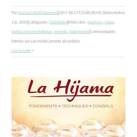
Par
Moloud Ait M'Hammed
|
2017-06-17T23:06:28+01:00
décembre
1st, 2016
|
Catégories :
Entretiens
|
Mots-clés :
guérison
,
islam
,
médecine prophétique
,
remède
,
traitements
|
Commentaires
fermés
sur Les médicaments alcoolisés
Lire la suite