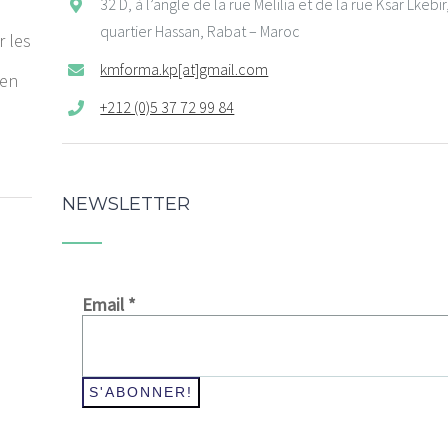
32 D, à l’angle de la rue Melilia et de la rue Ksar Lkebir
quartier Hassan, Rabat – Maroc
r les
kmforma.kp[at]gmail.com
 en
+212 (0)5 37 72 99 84
NEWSLETTER
Email
*