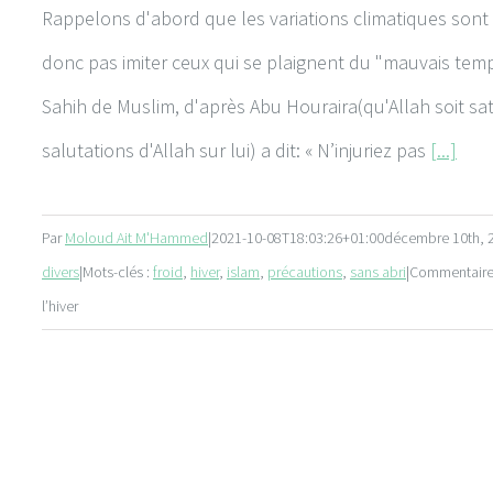
Rappelons d'abord que les variations climatiques sont 
donc pas imiter ceux qui se plaignent du "mauvais temps"
Sahih de Muslim, d'après Abu Houraira(qu'Allah soit sati
salutations d'Allah sur lui) a dit: « N’injuriez pas
[...]
Par
Moloud Ait M'Hammed
|
2021-10-08T18:03:26+01:00
décembre 10th, 
divers
|
Mots-clés :
froid
,
hiver
,
islam
,
précautions
,
sans abri
|
Commentaire
l’hiver