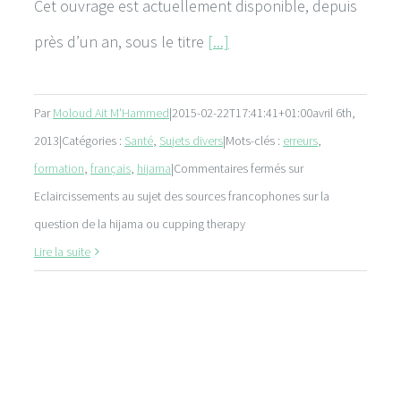
Cet ouvrage est actuellement disponible, depuis
près d’un an, sous le titre
[...]
Par
Moloud Ait M'Hammed
|
2015-02-22T17:41:41+01:00
avril 6th,
2013
|
Catégories :
Santé
,
Sujets divers
|
Mots-clés :
erreurs
,
formation
,
français
,
hijama
|
Commentaires fermés
sur
Eclaircissements au sujet des sources francophones sur la
question de la hijama ou cupping therapy
Lire la suite