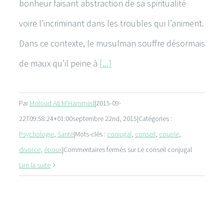
bonheur faisant abstraction de sa spiritualité
voire l’incriminant dans les troubles qui l’animent.
Dans ce contexte, le musulman souffre désormais
de maux qu’il peine à
[...]
Par
Moloud Ait M'Hammed
|
2015-09-
22T09:58:24+01:00
septembre 22nd, 2015
|
Catégories :
Psychologie
,
Santé
|
Mots-clés :
conjugal
,
conseil
,
couple
,
divorce
,
époux
|
Commentaires fermés
sur Le conseil conjugal
Lire la suite