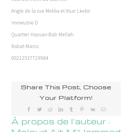
Angle de la rue Melilia et Ksar Lkebir
Immeuble D
Quartier Hassan-Bab Mellah
Rabat-Maroc
00212537729984
Share This Post, Choose
Your Platform!
Facebook
Twitter
Reddit
LinkedIn
Tumblr
Pinterest
Vk
Email
À propos de l'auteur :
Moloud Ait M'Hammed