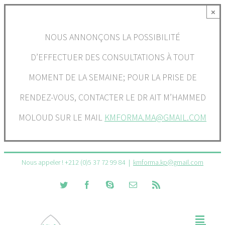
Passer
×
au
NOUS ANNONÇONS LA POSSIBILITÉ
contenu
D’EFFECTUER DES CONSULTATIONS À TOUT
MOMENT DE LA SEMAINE; POUR LA PRISE DE
RENDEZ-VOUS, CONTACTER LE DR AIT M’HAMMED
MOLOUD SUR LE MAIL
KMFORMA.MA@GMAIL.COM
Nous appeler ! +212 (0)5 37 72 99 84
|
kmforma.kp@gmail.com
Twitter
Facebook
Skype
Email
Rss