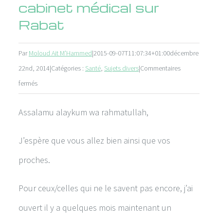
cabinet médical sur
Rabat
Par
Moloud Ait M'Hammed
|
2015-09-07T11:07:34+01:00
décembre
22nd, 2014
|
Catégories :
Santé
,
Sujets divers
|
Commentaires
sur
fermés
Ouverture
Assalamu alaykum wa rahmatullah,
de
mon
J’espère que vous allez bien ainsi que vos
cabinet
médical
proches.
sur
Pour ceux/celles qui ne le savent pas encore, j’ai
Rabat
ouvert il y a quelques mois maintenant un