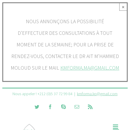
Passer
×
au
NOUS ANNONÇONS LA POSSIBILITÉ
contenu
D’EFFECTUER DES CONSULTATIONS À TOUT
MOMENT DE LA SEMAINE; POUR LA PRISE DE
RENDEZ-VOUS, CONTACTER LE DR AIT M’HAMMED
MOLOUD SUR LE MAIL
KMFORMA.MA@GMAIL.COM
Nous appeler ! +212 (0)5 37 72 99 84
|
kmforma.kp@gmail.com
Twitter
Facebook
Skype
Email
Rss