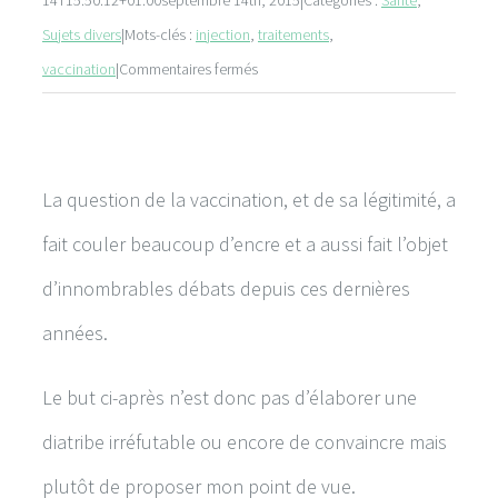
Sujets divers
|
Mots-clés :
injection
,
traitements
,
sur
vaccination
|
Commentaires fermés
Au
sujet
de
La question de la vaccination, et de sa légitimité, a
la
vaccination
fait couler beaucoup d’encre et a aussi fait l’objet
d’innombrables débats depuis ces dernières
années.
Le but ci-après n’est donc pas d’élaborer une
diatribe irréfutable ou encore de convaincre mais
plutôt de proposer mon point de vue.