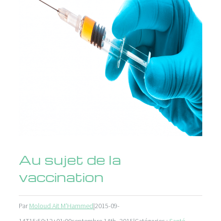
l'image
agrandie
Au sujet de la
vaccination
Par
Moloud Ait M'Hammed
|
2015-09-
14T15:50:12+01:00
septembre 14th, 2015
|
Catégories :
Santé
,