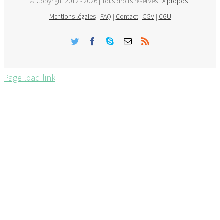
© Copyright 2012 -
2026 | Tous droits réservés |
A propos
|
Mentions légales
|
FAQ
|
Contact
|
CGV
|
CGU
Twitter
Facebook
Skype
Email
Rss
Page load link